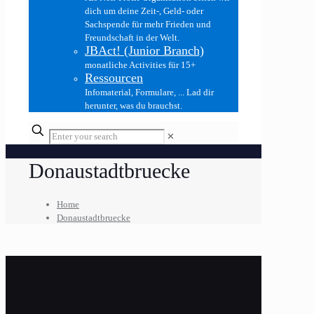
dich um deine Zeit-, Geld- oder
Sachspende für mehr Frieden und
Freundschaft in der Welt.
JBAct! (Junior Branch)
monatliche Activities für 15+
Ressourcen
Infomaterial, Formulare, ... Lad dir
herunter, was du brauchst.
✕
Donaustadtbruecke
Home
Donaustadtbruecke