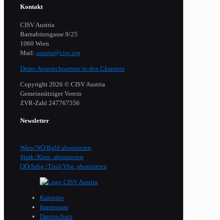
Kontakt
CISV Austria
Barnabitengasse 9/25
1060 Wien
Mail:
austria@cisv.org
Deine Ansprechpartner in den Chaptern
Copyright 2026 © CISV Austria
Gemeinnütziger Verein
​ZVR-Zahl 247767556
Newsletter
Wien/NÖ/Bgld abonnieren
Stmk./Kntn. abonnieren
OÖ/Szbg./Tirol/Vbg. abonnieren
Kalender
Impressum
Datenschutz