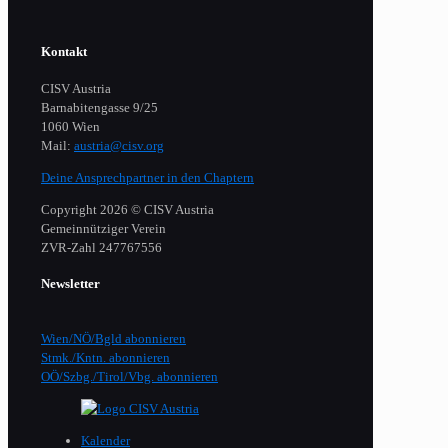
Kontakt
CISV Austria
Barnabitengasse 9/25
1060 Wien
Mail:
austria@cisv.org
Deine Ansprechpartner in den Chaptern
Copyright 2026 © CISV Austria
Gemeinnütziger Verein
​ZVR-Zahl 247767556
Newsletter
Wien/NÖ/Bgld abonnieren
Stmk./Kntn. abonnieren
OÖ/Szbg./Tirol/Vbg. abonnieren
Kalender