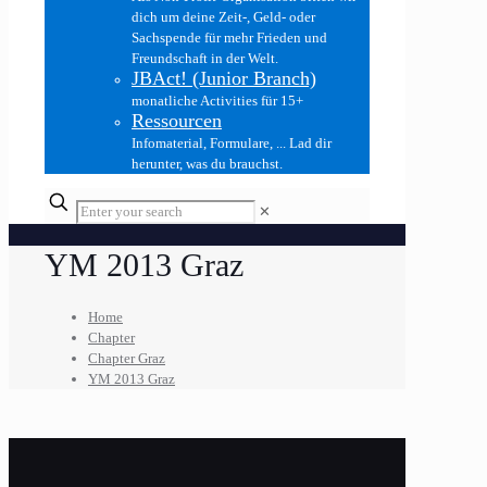
dich um deine Zeit-, Geld- oder
Sachspende für mehr Frieden und
Freundschaft in der Welt.
JBAct! (Junior Branch)
monatliche Activities für 15+
Ressourcen
Infomaterial, Formulare, ... Lad dir
herunter, was du brauchst.
✕
YM 2013 Graz
Home
Chapter
Chapter Graz
YM 2013 Graz