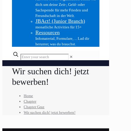
dich um deine Zeit-, Geld- oder
Sachspende für mehr Frieden und
Freundschaft in der Welt.
JBAct! (Junior Branch)
monatliche Activities für 15+
Ressourcen
Infomaterial, Formulare, ... Lad dir
herunter, was du brauchst.
✕
Wir suchen dich! jetzt
bewerben!
Home
Chapter
Chapter Graz
Wir suchen dich! jetzt bewerben!