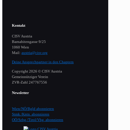
Kontakt
CISV Austria
Barnabitengasse 9/25
1060 Wien
Mail:
austria@cisv.org
Deine Ansprechpartner in den Chaptern
Copyright 2026 © CISV Austria
Gemeinnütziger Verein
​ZVR-Zahl 247767556
Newsletter
Wien/NÖ/Bgld abonnieren
Stmk./Kntn. abonnieren
OÖ/Szbg./Tirol/Vbg. abonnieren