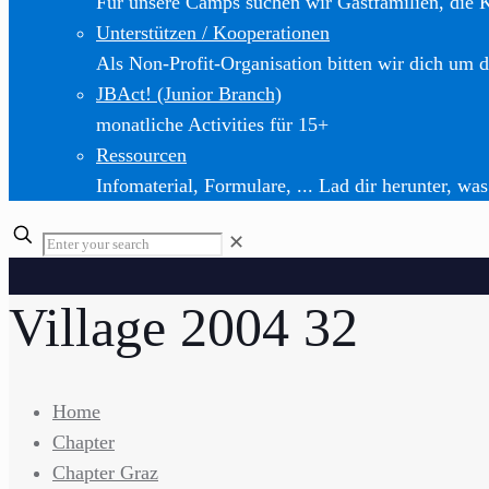
Für unsere Camps suchen wir Gastfamilien, die 
Unterstützen / Kooperationen
Als Non-Profit-Organisation bitten wir dich um d
JBAct! (Junior Branch)
monatliche Activities für 15+
Ressourcen
Infomaterial, Formulare, ... Lad dir herunter, was
✕
Village 2004 32
Home
Chapter
Chapter Graz