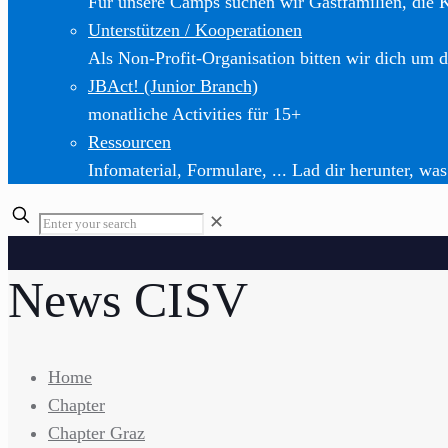
Für unsere Camps suchen wir Gastfamilien, die 
Unterstützen / Kooperationen
Als Non-Profit-Organisation bitten wir dich um d
JBAct! (Junior Branch)
monatliche Activities für 15+
Ressourcen
Infomaterial, Formulare, ... Lad dir herunter, was
✕
News CISV
Home
Chapter
Chapter Graz