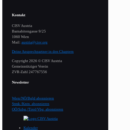
Kontakt
CISV Austria
Barnabitengasse 9/25
1060 Wien
Mail:
austria@cisv.org
Deine Ansprechpartner in den Chaptern
Copyright 2026 © CISV Austria
Gemeinnütziger Verein
​ZVR-Zahl 247767556
Newsletter
Wien/NÖ/Bgld abonnieren
Stmk./Kntn. abonnieren
OÖ/Szbg./Tirol/Vbg. abonnieren
Kalender