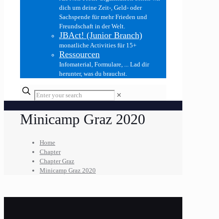
dich um deine Zeit-, Geld- oder
Sachspende für mehr Frieden und
Freundschaft in der Welt.
JBAct! (Junior Branch)
monatliche Activities für 15+
Ressourcen
Infomaterial, Formulare, ... Lad dir
herunter, was du brauchst.
✕
Minicamp Graz 2020
Home
Chapter
Chapter Graz
Minicamp Graz 2020