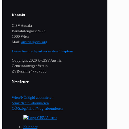
Kontakt
CISV Austria
Barnabitengasse 9/25
1060 Wien
Mail:
austria@cisv.org
Deine Ansprechpartner in den Chaptern
Copyright 2026 © CISV Austria
Gemeinnütziger Verein
​ZVR-Zahl 247767556
Newsletter
Wien/NÖ/Bgld abonnieren
Stmk./Kntn. abonnieren
OÖ/Szbg./Tirol/Vbg. abonnieren
Kalender