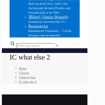
dich um deine Zeit-, Geld- oder
Sachspende für mehr Frieden und
Freundschaft in der Welt.
JBAct! (Junior Branch)
monatliche Activities für 15+
Ressourcen
Infomaterial, Formulare, ... Lad dir
herunter, was du brauchst.
✕
IC what else 2
Home
Chapter
Chapter Graz
IC what else 2