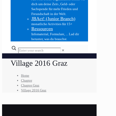
dich um deine Zeit-, Geld- oder
Sachspende für mehr Frieden und
Freundschaft in der Welt.
JBAct! (Junior Branch)
monatliche Activities für 15+
Ressourcen
Infomaterial, Formulare, ... Lad dir
herunter, was du brauchst.
✕
Village 2016 Graz
Home
Chapter
Chapter Graz
Village 2016 Graz