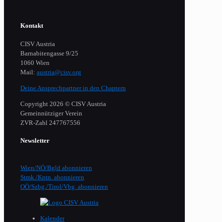
Kontakt
CISV Austria
Barnabitengasse 9/25
1060 Wien
Mail:
austria@cisv.org
Deine Ansprechpartner in den Chaptern
Copyright 2026 © CISV Austria
Gemeinnütziger Verein
​ZVR-Zahl 247767556
Newsletter
Wien/NÖ/Bgld abonnieren
Stmk./Kntn. abonnieren
OÖ/Szbg./Tirol/Vbg. abonnieren
Kalender