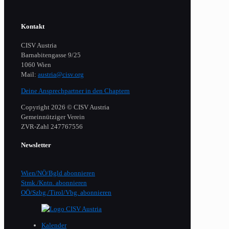
Kontakt
CISV Austria
Barnabitengasse 9/25
1060 Wien
Mail:
austria@cisv.org
Deine Ansprechpartner in den Chaptern
Copyright 2026 © CISV Austria
Gemeinnütziger Verein
​ZVR-Zahl 247767556
Newsletter
Wien/NÖ/Bgld abonnieren
Stmk./Kntn. abonnieren
OÖ/Szbg./Tirol/Vbg. abonnieren
Kalender