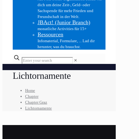
dich um deine Zeit-, Geld- oder
Sachspende für mehr Frieden und
Freundschaft in der Welt.
JBAct! (Junior Branch)
monatliche Activities für 15+
Ressourcen
Infomaterial, Formulare, ... Lad dir
herunter, was du brauchst.
✕
Lichtornamente
Home
Chapter
Chapter Graz
Lichtornamente