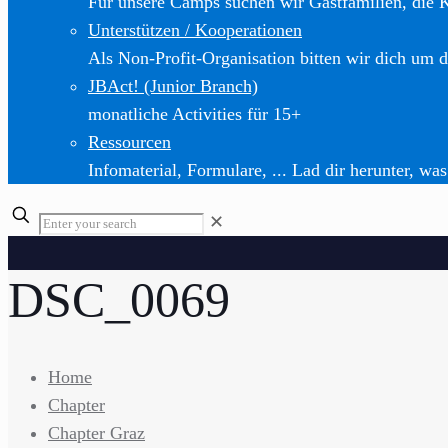
Für unsere Camps suchen wir Gastfamilien, die 
Unterstützen / Kooperationen
Als Non-Profit-Organisation bitten wir dich um d
JBAct! (Junior Branch)
monatliche Activities für 15+
Ressourcen
Infomaterial, Formulare, ... Lad dir herunter, was
✕
DSC_0069
Home
Chapter
Chapter Graz