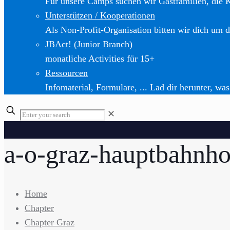
Für unsere Camps suchen wir Gastfamilien, die 
Unterstützen / Kooperationen
Als Non-Profit-Organisation bitten wir dich um d
JBAct! (Junior Branch)
monatliche Activities für 15+
Ressourcen
Infomaterial, Formulare, ... Lad dir herunter, was
✕
a-o-graz-hauptbahnho
Home
Chapter
Chapter Graz