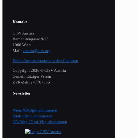
Kontakt
CISV Austria
Barnabitengasse 9/25
1060 Wien
Mail:
austria@cisv.org
Deine Ansprechpartner in den Chaptern
Copyright 2026 © CISV Austria
Gemeinnütziger Verein
​ZVR-Zahl 247767556
Newsletter
Wien/NÖ/Bgld abonnieren
Stmk./Kntn. abonnieren
OÖ/Szbg./Tirol/Vbg. abonnieren