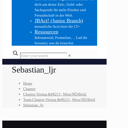
dich um deine Zeit-, Geld- oder
Sachspende für mehr Frieden und
Freundschaft in der Welt.
JBAct! (Junior Branch)
monatliche Activities für 15+
Ressourcen
Infomaterial, Formulare, ... Lad dir
herunter, was du brauchst.
✕
Sebastian_ljr
Home
Chapter
Chapter Vienna &#8211; Wien/NÖ/Bgld.
Team Chapter Vienna &#8211; Wien/NÖ/Bgld
Sebastian_ljr