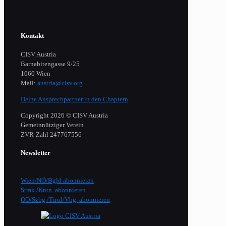
Kontakt
CISV Austria
Barnabitengasse 9/25
1060 Wien
Mail:
austria@cisv.org
Deine Ansprechpartner in den Chaptern
Copyright 2026 © CISV Austria
Gemeinnütziger Verein
​ZVR-Zahl 247767556
Newsletter
Wien/NÖ/Bgld abonnieren
Stmk./Kntn. abonnieren
OÖ/Szbg./Tirol/Vbg. abonnieren