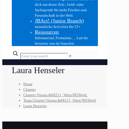
dich um deine Zeit-, Geld- oder
Sachspende für mehr Frieden und
Freundschaft in der Welt.
JBAct! (Junior Branch)
monatliche Activities für 15+
Ressourcen
Infomaterial, Formulare, ... Lad dir
herunter, was du brauchst.
✕
Laura Henseler
Home
Chapter
Chapter Vienna &#8211; Wien/NÖ/Bgld.
Team Chapter Vienna &#8211; Wien/NÖ/Bgld
Laura Henseler