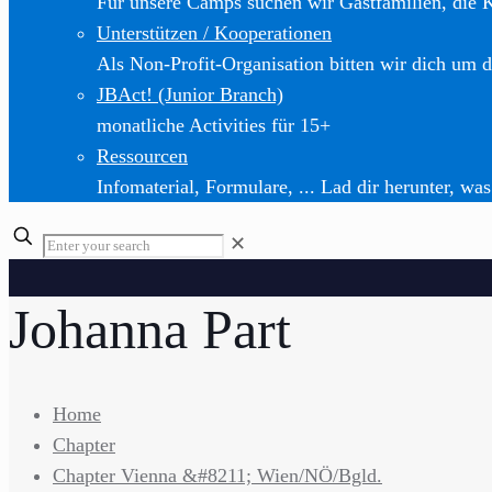
Für unsere Camps suchen wir Gastfamilien, die 
Unterstützen / Kooperationen
Als Non-Profit-Organisation bitten wir dich um d
JBAct! (Junior Branch)
monatliche Activities für 15+
Ressourcen
Infomaterial, Formulare, ... Lad dir herunter, was
✕
Johanna Part
Home
Chapter
Chapter Vienna &#8211; Wien/NÖ/Bgld.