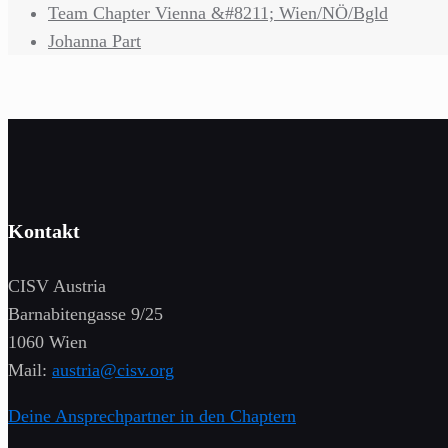
Team Chapter Vienna &#8211; Wien/NÖ/Bgld
Johanna Part
Kontakt
CISV Austria
Barnabitengasse 9/25
1060 Wien
Mail:
austria@cisv.org
Deine Ansprechpartner in den Chaptern