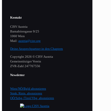
Kontakt
CISV Austria
Barnabitengasse 9/25
1060 Wien
Mail:
austria@cisv.org
Deine Ansprechpartner in den Chaptern
Copyright 2026 © CISV Austria
Gemeinnütziger Verein
​ZVR-Zahl 247767556
Newsletter
Wien/NÖ/Bgld abonnieren
Stmk./Kntn. abonnieren
OÖ/Szbg./Tirol/Vbg. abonnieren