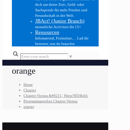
dich um deine Zeit-, Geld- oder
Sachspende für mehr Frieden und
Freundschaft in der Welt.
JBAct! (Junior Branch)
monatliche Activities für 15+
Ressourcen
Infomaterial, Formulare, ... Lad dir
herunter, was du brauchst.
✕
orange
Home
Chapter
Chapter Vienna &#8211; Wien/NÖ/Bgld.
Programmangebot Chapter Vienna
orange