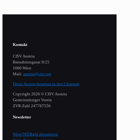
Kontakt
CISV Austria
Barnabitengasse 9/25
1060 Wien
Mail:
austria@cisv.org
Deine Ansprechpartner in den Chaptern
Copyright 2026 © CISV Austria
Gemeinnütziger Verein
​ZVR-Zahl 247767556
Newsletter
Wien/NÖ/Bgld abonnieren