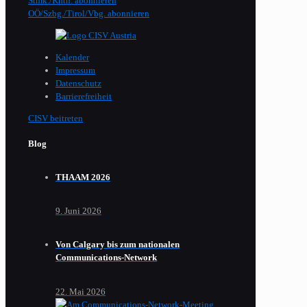
Stmk./Kntn. abonnieren
OÖ/Szbg./Tirol/Vbg. abonnieren
Kalender
Impressum
Datenschutz
Barrierefreiheit
CISV beitreten
Blog
THAAM 2026
9. Juni 2026
Von Calgary bis zum nationalen
Communications-Network
22. Mai 2026