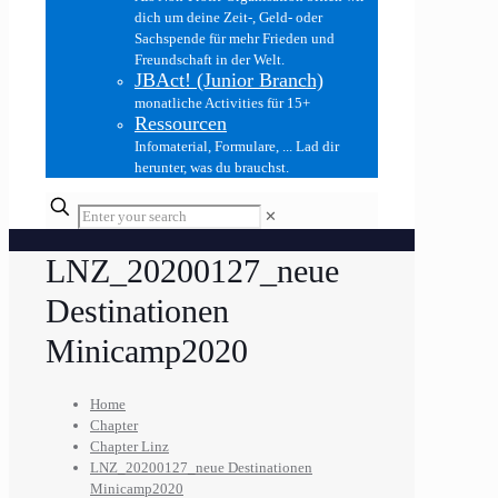
dich um deine Zeit-, Geld- oder
Sachspende für mehr Frieden und
Freundschaft in der Welt.
JBAct! (Junior Branch)
monatliche Activities für 15+
Ressourcen
Infomaterial, Formulare, ... Lad dir
herunter, was du brauchst.
✕
LNZ_20200127_neue
Destinationen
Minicamp2020
Home
Chapter
Chapter Linz
LNZ_20200127_neue Destinationen
Minicamp2020