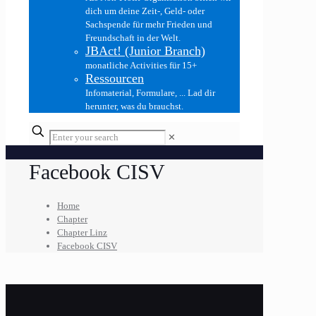
dich um deine Zeit-, Geld- oder
Sachspende für mehr Frieden und
Freundschaft in der Welt.
JBAct! (Junior Branch)
monatliche Activities für 15+
Ressourcen
Infomaterial, Formulare, ... Lad dir
herunter, was du brauchst.
✕
Facebook CISV
Home
Chapter
Chapter Linz
Facebook CISV