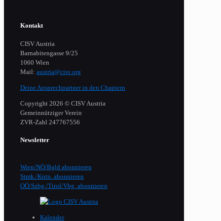
Kontakt
CISV Austria
Barnabitengasse 9/25
1060 Wien
Mail:
austria@cisv.org
Deine Ansprechpartner in den Chaptern
Copyright 2026 © CISV Austria
Gemeinnütziger Verein
​ZVR-Zahl 247767556
Newsletter
Wien/NÖ/Bgld abonnieren
Stmk./Kntn. abonnieren
OÖ/Szbg./Tirol/Vbg. abonnieren
Kalender