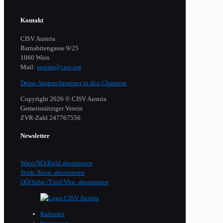
Kontakt
CISV Austria
Barnabitengasse 9/25
1060 Wien
Mail:
austria@cisv.org
Deine Ansprechpartner in den Chaptern
Copyright 2026 © CISV Austria
Gemeinnütziger Verein
​ZVR-Zahl 247767556
Newsletter
Wien/NÖ/Bgld abonnieren
Stmk./Kntn. abonnieren
OÖ/Szbg./Tirol/Vbg. abonnieren
Kalender