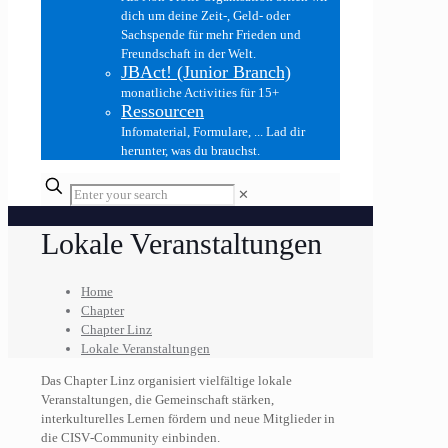
dich um deine Zeit-, Geld- oder
Sachspende für mehr Frieden und
Freundschaft in der Welt.
JBAct! (Junior Branch)
monatliche Activities für 15+
Ressourcen
Infomaterial, Formulare, ... Lad dir
herunter, was du brauchst.
✕
Lokale Veranstaltungen
Home
Chapter
Chapter Linz
Lokale Veranstaltungen
Das Chapter Linz organisiert vielfältige lokale
Veranstaltungen, die Gemeinschaft stärken,
interkulturelles Lernen fördern und neue Mitglieder in
die CISV‑Community einbinden.