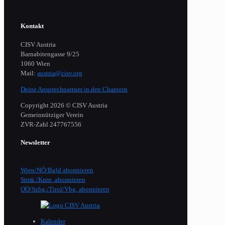
Kontakt
CISV Austria
Barnabitengasse 9/25
1060 Wien
Mail:
austria@cisv.org
Deine Ansprechpartner in den Chaptern
Copyright 2026 © CISV Austria
Gemeinnütziger Verein
​ZVR-Zahl 247767556
Newsletter
Wien/NÖ/Bgld abonnieren
Stmk./Kntn. abonnieren
OÖ/Szbg./Tirol/Vbg. abonnieren
Kalender