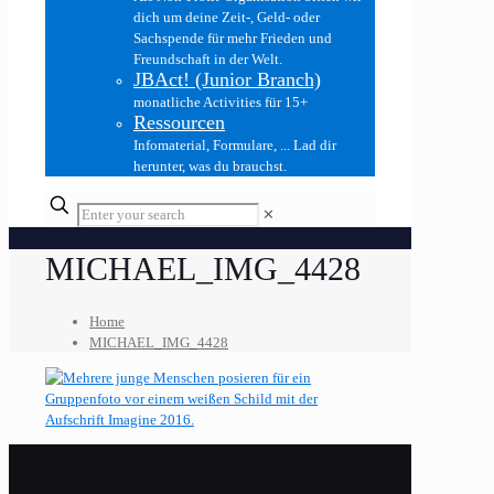
dich um deine Zeit-, Geld- oder
Sachspende für mehr Frieden und
Freundschaft in der Welt.
JBAct! (Junior Branch)
monatliche Activities für 15+
Ressourcen
Infomaterial, Formulare, ... Lad dir
herunter, was du brauchst.
✕
MICHAEL_IMG_4428
Home
MICHAEL_IMG_4428