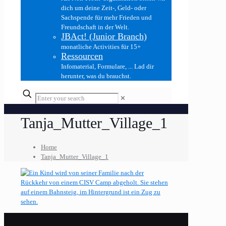
dich um deine Zeit-, Geld- oder
Sachspende für mehr Frieden und
Freundschaft in der Welt.
JBAct! (Junior Branch)
monatliche Activities für 15+
Ressourcen
Infomaterial, Formulare, ... Lad dir
herunter, was du brauchst.
✕
Tanja_Mutter_Village_1
Home
Tanja_Mutter_Village_1