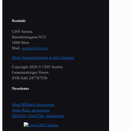
Kontakt
CISV Austria
Barnabitengasse 9/25
1060 Wien
Mail:
austria@cisv.org
Deine Ansprechpartner in den Chaptern
Copyright 2026 © CISV Austria
Gemeinnütziger Verein
​ZVR-Zahl 247767556
Newsletter
Wien/NÖ/Bgld abonnieren
Stmk./Kntn. abonnieren
OÖ/Szbg./Tirol/Vbg. abonnieren