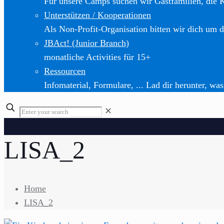
Für unsere Camps suchen wir Gastfamilien, die 
Unterstützen / Kooperationen
Als Non-Profit-Organisation bitten wir dich um d
JBAct! (Junior Branch)
monatliche Activities für 15+
Ressourcen
Infomaterial, Formulare, ... Lad dir herunter, was
✕
LISA_2
Home
LISA_2