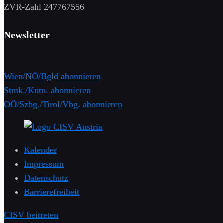
​ZVR-Zahl 247767556
Newsletter
Wien/NÖ/Bgld abonnieren
Stmk./Kntn. abonnieren
OÖ/Szbg./Tirol/Vbg. abonnieren
Kalender
Impressum
Datenschutz
Barrierefreiheit
CISV beitreten