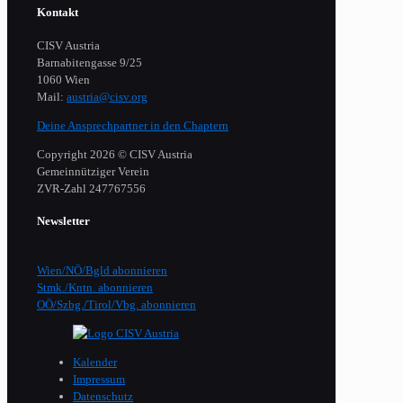
Kontakt
CISV Austria
Barnabitengasse 9/25
1060 Wien
Mail:
austria@cisv.org
Deine Ansprechpartner in den Chaptern
Copyright 2026 © CISV Austria
Gemeinnütziger Verein
​ZVR-Zahl 247767556
Newsletter
Wien/NÖ/Bgld abonnieren
Stmk./Kntn. abonnieren
OÖ/Szbg./Tirol/Vbg. abonnieren
Kalender
Impressum
Datenschutz