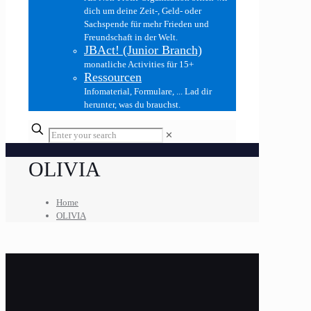
dich um deine Zeit-, Geld- oder
Sachspende für mehr Frieden und
Freundschaft in der Welt.
JBAct! (Junior Branch)
monatliche Activities für 15+
Ressourcen
Infomaterial, Formulare, ... Lad dir
herunter, was du brauchst.
✕
OLIVIA
Home
OLIVIA