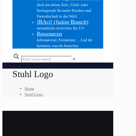
dich um deine Zeit-, Geld- oder
Sachspende für mehr Frieden und
Freundschaft in der Welt.
JBAct! (Junior Branch)
monatliche Activities für 15+
Ressourcen
Infomaterial, Formulare, ... Lad dir
herunter, was du brauchst.
✕
Stuhl Logo
Home
Stuhl Logo