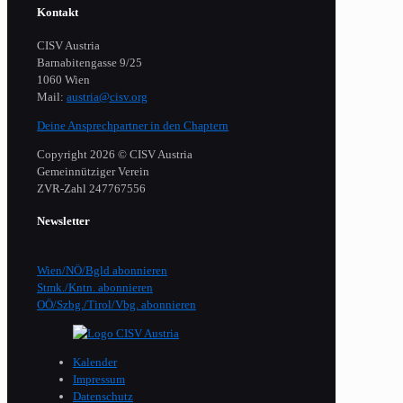
Kontakt
CISV Austria
Barnabitengasse 9/25
1060 Wien
Mail:
austria@cisv.org
Deine Ansprechpartner in den Chaptern
Copyright 2026 © CISV Austria
Gemeinnütziger Verein
​ZVR-Zahl 247767556
Newsletter
Wien/NÖ/Bgld abonnieren
Stmk./Kntn. abonnieren
OÖ/Szbg./Tirol/Vbg. abonnieren
Kalender
Impressum
Datenschutz