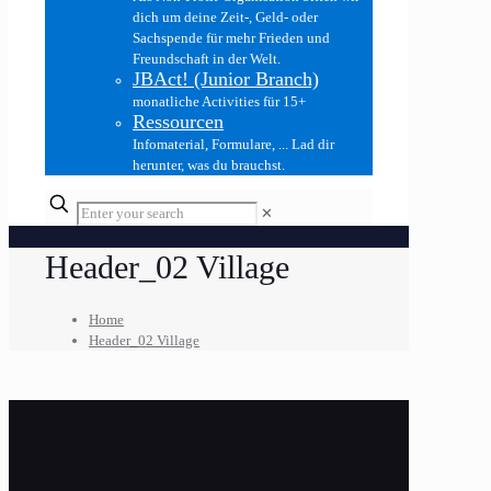
dich um deine Zeit-, Geld- oder
Sachspende für mehr Frieden und
Freundschaft in der Welt.
JBAct! (Junior Branch)
monatliche Activities für 15+
Ressourcen
Infomaterial, Formulare, ... Lad dir
herunter, was du brauchst.
✕
Header_02 Village
Home
Header_02 Village