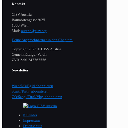
Kontakt
CISV Austria
Barnabitengasse 9/25
1060 Wien
Mail:
austria@cisv.org
Deine Ansprechpartner in den Chaptern
Copyright 2026 © CISV Austria
Gemeinnütziger Verein
​ZVR-Zahl 247767556
Newsletter
Wien/NÖ/Bgld abonnieren
Stmk./Kntn. abonnieren
OÖ/Szbg./Tirol/Vbg. abonnieren
Kalender
Impressum
Datenschutz