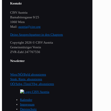
Kontakt
CISV Austria
Barnabitengasse 9/25
1060 Wien
Mail:
austria@cisv.org
Deine Ansprechpartner in den Chaptern
Copyright 2026 © CISV Austria
Gemeinnütziger Verein
​ZVR-Zahl 247767556
Newsletter
Wien/NÖ/Bgld abonnieren
Stmk./Kntn. abonnieren
OÖ/Szbg./Tirol/Vbg. abonnieren
Kalender
Impressum
Datenschutz