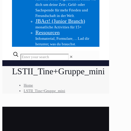
dich um deine Zeit-, Geld- oder
Sachspende für mehr Frieden und
Freundschaft in der Welt.
JBAct! (Junior Branch)
monatliche Activities für 15+
Ressourcen
Infomaterial, Formulare, ... Lad dir
herunter, was du brauchst.
✕
LSTII_Tine+Gruppe_mini
Home
LSTII_Tine+Gruppe_mini