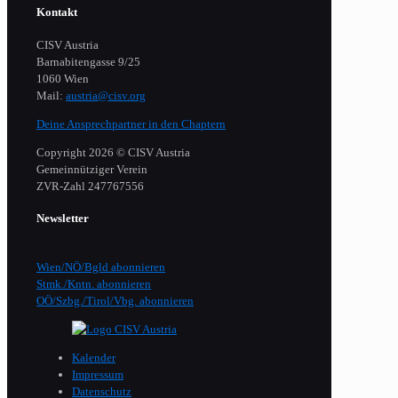
Kontakt
CISV Austria
Barnabitengasse 9/25
1060 Wien
Mail:
austria@cisv.org
Deine Ansprechpartner in den Chaptern
Copyright 2026 © CISV Austria
Gemeinnütziger Verein
​ZVR-Zahl 247767556
Newsletter
Wien/NÖ/Bgld abonnieren
Stmk./Kntn. abonnieren
OÖ/Szbg./Tirol/Vbg. abonnieren
Kalender
Impressum
Datenschutz