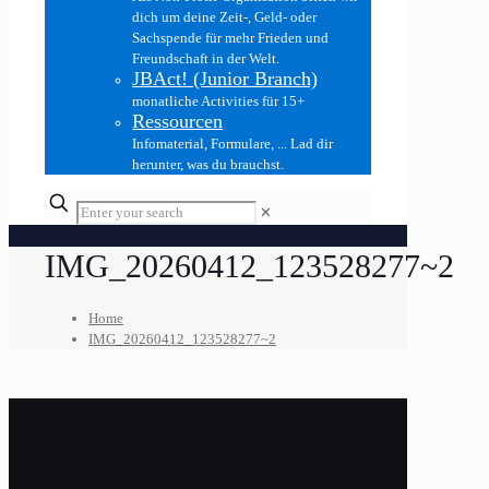
dich um deine Zeit-, Geld- oder
Sachspende für mehr Frieden und
Freundschaft in der Welt.
JBAct! (Junior Branch)
monatliche Activities für 15+
Ressourcen
Infomaterial, Formulare, ... Lad dir
herunter, was du brauchst.
✕
IMG_20260412_123528277~2
Home
IMG_20260412_123528277~2