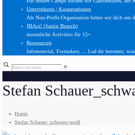
Für unsere Camps suchen wir Gastfamilien, die 
Unterstützen / Kooperationen
Als Non-Profit-Organisation bitten wir dich um d
JBAct! (Junior Branch)
monatliche Activities für 15+
Ressourcen
Infomaterial, Formulare, ... Lad dir herunter, was
✕
Stefan Schauer_schw
Home
Stefan Schauer_schwarz-weiß