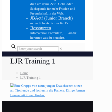
dich um deine Zeit-, Geld- oder
Sachspende für mehr Frieden und
Freundschaft in der Welt.
JBAct! (Junior Branch)
monatliche Activities für 15+
Ressourcen
Infomaterial, Formulare, ... Lad dir
herunter, was du brauchst.
✕
LJR Training 1
Home
LJR Training 1