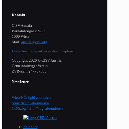
Kontakt
CISV Austria
Barnabitengasse 9/25
1060 Wien
Mail:
austria@cisv.org
Deine Ansprechpartner in den Chaptern
Copyright 2026 © CISV Austria
Gemeinnütziger Verein
​ZVR-Zahl 247767556
Newsletter
Wien/NÖ/Bgld abonnieren
Stmk./Kntn. abonnieren
OÖ/Szbg./Tirol/Vbg. abonnieren
Kalender