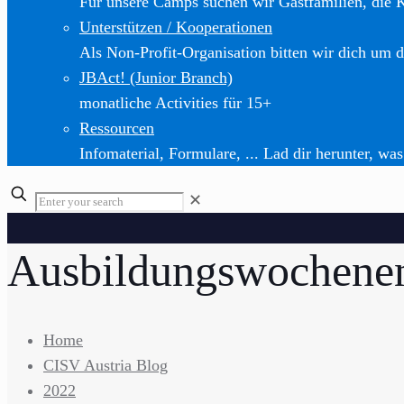
Für unsere Camps suchen wir Gastfamilien, die 
Unterstützen / Kooperationen
Als Non-Profit-Organisation bitten wir dich um d
JBAct! (Junior Branch)
monatliche Activities für 15+
Ressourcen
Infomaterial, Formulare, ... Lad dir herunter, was
✕
Ausbildungswochene
Home
CISV Austria Blog
2022