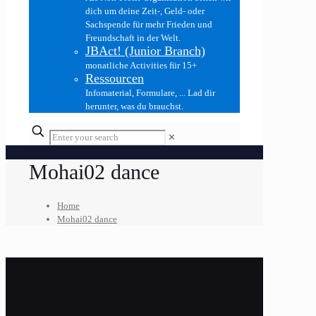
dich um deine Zeit-, Geld- oder
Sachspende für mehr Frieden und
Freundschaft in der Welt.
JBAct! (Junior Branch)
monatliche Activities für 15+
Ressourcen
Infomaterial, Formulare, ... Lad dir
herunter, was du brauchst.
✕
Mohai02 dance
Home
Mohai02 dance