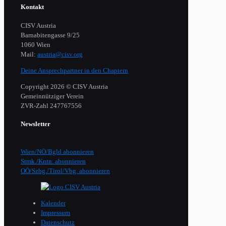
Kontakt
CISV Austria
Barnabitengasse 9/25
1060 Wien
Mail:
austria@cisv.org
Deine Ansprechpartner in den Chaptern
Copyright 2026 © CISV Austria
Gemeinnütziger Verein
​ZVR-Zahl 247767556
Newsletter
Wien/NÖ/Bgld abonnieren
Stmk./Kntn. abonnieren
OÖ/Szbg./Tirol/Vbg. abonnieren
Kalender
Impressum
Datenschutz