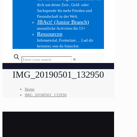
dich um deine Zeit-, Geld- oder
Sachspende für mehr Frieden und
Freundschaft in der Welt.
JBAct! (Junior Branch)
monatliche Activities für 15+
Ressourcen
Infomaterial, Formulare, ... Lad dir
herunter, was du brauchst.
✕
IMG_20190501_132950
Home
IMG_20190501_132950