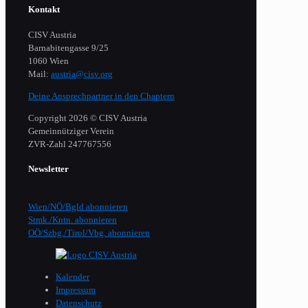
Kontakt
CISV Austria
Barnabitengasse 9/25
1060 Wien
Mail:
austria@cisv.org
Deine Ansprechpartner in den Chaptern
Copyright 2026 © CISV Austria
Gemeinnütziger Verein
​ZVR-Zahl 247767556
Newsletter
Wien/NÖ/Bgld abonnieren
Stmk./Kntn. abonnieren
OÖ/Szbg./Tirol/Vbg. abonnieren
Kalender
Impressum
Datenschutz