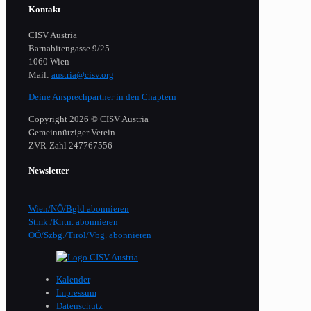
Kontakt
CISV Austria
Barnabitengasse 9/25
1060 Wien
Mail:
austria@cisv.org
Deine Ansprechpartner in den Chaptern
Copyright 2026 © CISV Austria
Gemeinnütziger Verein
​ZVR-Zahl 247767556
Newsletter
Wien/NÖ/Bgld abonnieren
Stmk./Kntn. abonnieren
OÖ/Szbg./Tirol/Vbg. abonnieren
Kalender
Impressum
Datenschutz