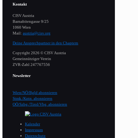
Kontakt
CISV Austria
Barnabitengasse 9/25
1060 Wien
Mail:
austria@cisv.org
Deine Ansprechpartner in den Chaptern
Copyright 2026 © CISV Austria
Gemeinnütziger Verein
​ZVR-Zahl 247767556
Newsletter
Wien/NÖ/Bgld abonnieren
Stmk./Kntn. abonnieren
OÖ/Szbg./Tirol/Vbg. abonnieren
Kalender
Impressum
Datenschutz