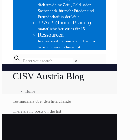
dich um deine Zeit-, Geld- oder
Sachspende für mehr Frieden und
Freundschaft in der Welt.
JBAct! (Junior Branch)
monatliche Activities für 15+
Ressourcen
Infomaterial, Formulare, ... Lad dir
herunter, was du brauchst.
✕
CISV Austria Blog
Home
Testimonials über den Interchange
There are no posts on the list.