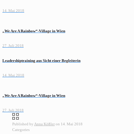
14. Mai 2018
„We Are A Rainbow“-Village in Wien
27. Juli 2018
Leadershiptraining aus Sicht einer Begleiterin
14. Mai 2018
„We Are A Rainbow“-Village in Wien
27. Juli 2018
Published by
Anna Kößler
on
14. Mai 2018
Categories