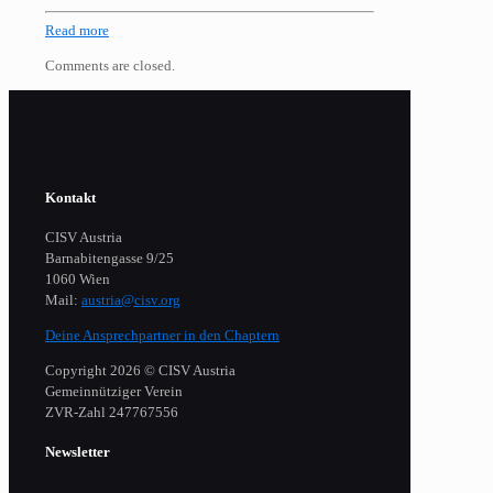
Read more
Comments are closed.
Kontakt
CISV Austria
Barnabitengasse 9/25
1060 Wien
Mail:
austria@cisv.org
Deine Ansprechpartner in den Chaptern
Copyright 2026 © CISV Austria
Gemeinnütziger Verein
​ZVR-Zahl 247767556
Newsletter