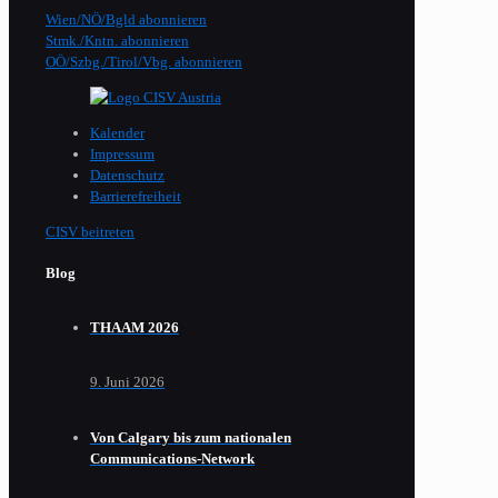
Wien/NÖ/Bgld abonnieren
Stmk./Kntn. abonnieren
OÖ/Szbg./Tirol/Vbg. abonnieren
Kalender
Impressum
Datenschutz
Barrierefreiheit
CISV beitreten
Blog
THAAM 2026
9. Juni 2026
Von Calgary bis zum nationalen
Communications-Network