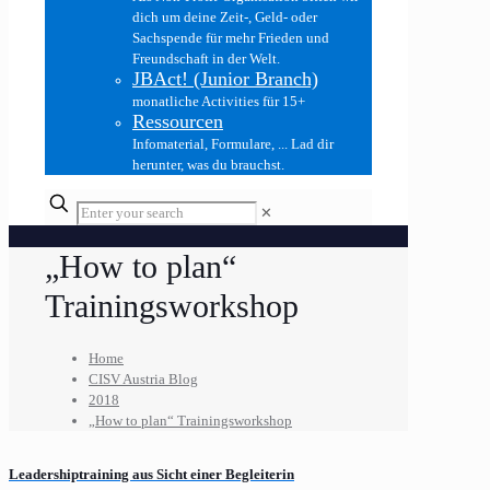
dich um deine Zeit-, Geld- oder
Sachspende für mehr Frieden und
Freundschaft in der Welt.
JBAct! (Junior Branch)
monatliche Activities für 15+
Ressourcen
Infomaterial, Formulare, ... Lad dir
herunter, was du brauchst.
✕
„How to plan“
Trainingsworkshop
Home
CISV Austria Blog
2018
„How to plan“ Trainingsworkshop
Leadershiptraining aus Sicht einer Begleiterin