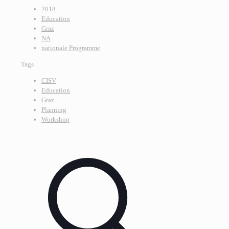
2018
Education
Graz
NA
nationale Programme
Tags
CISV
Education
Graz
Planning
Workshop