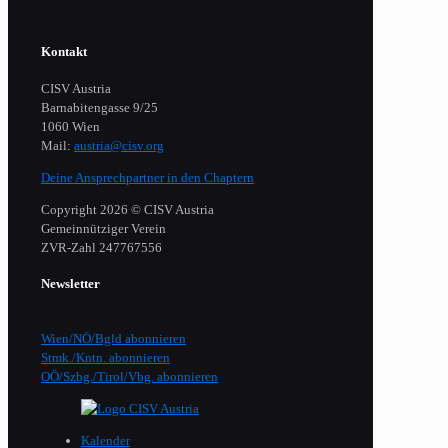
Kontakt
CISV Austria
Barnabitengasse 9/25
1060 Wien
Mail:
austria@cisv.org
Deine Ansprechpartner in den Chaptern
Copyright 2026 © CISV Austria
Gemeinnütziger Verein
​ZVR-Zahl 247767556
Newsletter
Wien/NÖ/Bgld abonnieren
Stmk./Kntn. abonnieren
OÖ/Szbg./Tirol/Vbg. abonnieren
Kalender