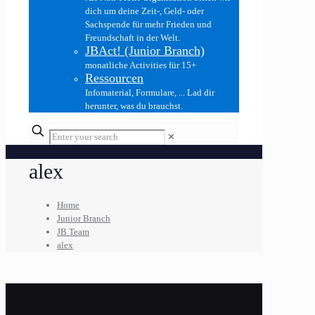
dich um deine Zeit-, Geld- oder
Sachspende für mehr Frieden und
Freundschaft in der Welt.
JBAct! (Junior Branch)
monatliche Activities für 15+
Ressourcen
Infomaterial, Formulare, ... Lad dir
herunter, was du brauchst.
✕
alex
Home
Junior Branch
JB Team
alex