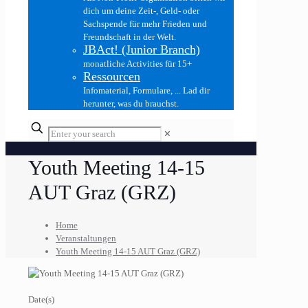
dich um deine Zeit-, Geld- oder
Sachspende für mehr Frieden und
Freundschaft in der Welt.
JBAct! (Junior Branch)
monatliche Activities für 15+
Ressourcen
Infomaterial, Formulare, ... Lad dir
herunter, was du brauchst.
✕
Youth Meeting 14-15
AUT Graz (GRZ)
Home
Veranstaltungen
Youth Meeting 14-15 AUT Graz (GRZ)
Date(s)