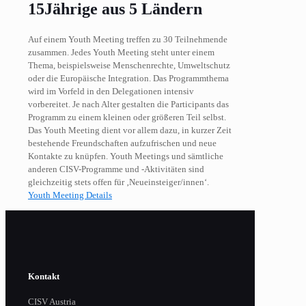
15Jährige aus 5 Ländern
Auf einem Youth Meeting treffen zu 30 Teilnehmende
zusammen. Jedes Youth Meeting steht unter einem
Thema, beispielsweise Menschenrechte, Umweltschutz
oder die Europäische Integration. Das Programmthema
wird im Vorfeld in den Delegationen intensiv
vorbereitet. Je nach Alter gestalten die Participants das
Programm zu einem kleinen oder größeren Teil selbst.
Das Youth Meeting dient vor allem dazu, in kurzer Zeit
bestehende Freundschaften aufzufrischen und neue
Kontakte zu knüpfen. Youth Meetings und sämtliche
anderen CISV-Programme und -Aktivitäten sind
gleichzeitig stets offen für ‚Neueinsteiger/innen‘.
Youth Meeting Details
Kontakt
CISV Austria