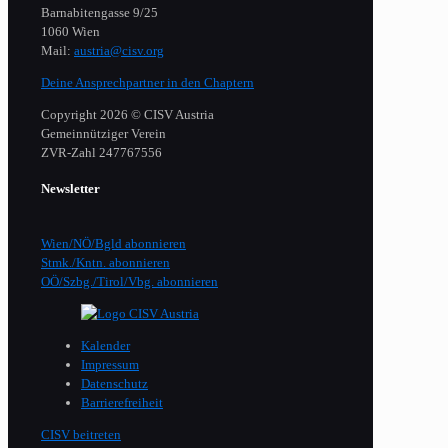
Barnabitengasse 9/25
1060 Wien
Mail:
austria@cisv.org
Deine Ansprechpartner in den Chaptern
Copyright 2026 © CISV Austria
Gemeinnütziger Verein
​ZVR-Zahl 247767556
Newsletter
Wien/NÖ/Bgld abonnieren
Stmk./Kntn. abonnieren
OÖ/Szbg./Tirol/Vbg. abonnieren
Kalender
Impressum
Datenschutz
Barrierefreiheit
CISV beitreten