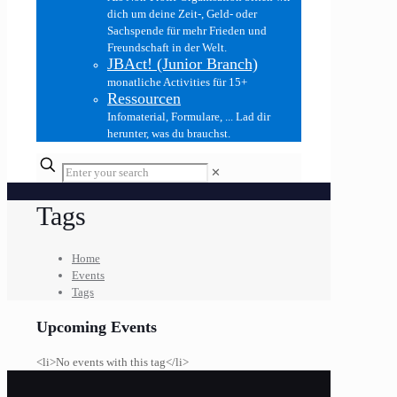
dich um deine Zeit-, Geld- oder
Sachspende für mehr Frieden und
Freundschaft in der Welt.
JBAct! (Junior Branch)
monatliche Activities für 15+
Ressourcen
Infomaterial, Formulare, ... Lad dir
herunter, was du brauchst.
✕
Tags
Home
Events
Tags
Upcoming Events
<li>No events with this tag</li>