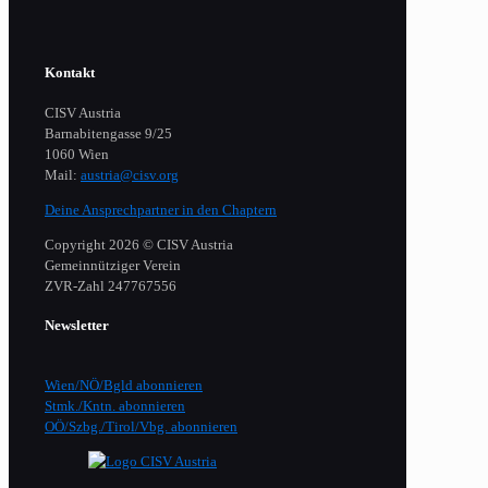
Kontakt
CISV Austria
Barnabitengasse 9/25
1060 Wien
Mail:
austria@cisv.org
Deine Ansprechpartner in den Chaptern
Copyright 2026 © CISV Austria
Gemeinnütziger Verein
​ZVR-Zahl 247767556
Newsletter
Wien/NÖ/Bgld abonnieren
Stmk./Kntn. abonnieren
OÖ/Szbg./Tirol/Vbg. abonnieren