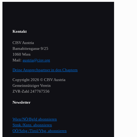
Kontakt
CISV Austria
Barnabitengasse 9/25
1060 Wien
Mail:
austria@cisv.org
Deine Ansprechpartner in den Chaptern
Copyright 2026 © CISV Austria
Gemeinnütziger Verein
​ZVR-Zahl 247767556
Newsletter
Wien/NÖ/Bgld abonnieren
Stmk./Kntn. abonnieren
OÖ/Szbg./Tirol/Vbg. abonnieren