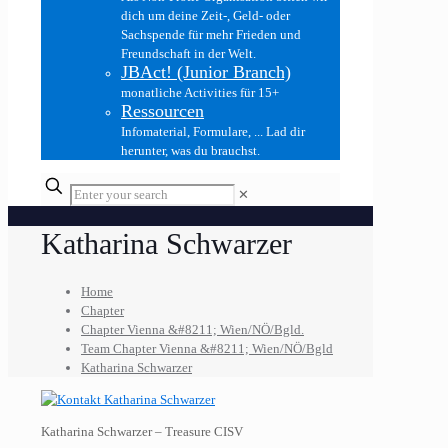
dich um deine Zeit-, Geld- oder
Sachspende für mehr Frieden und
Freundschaft in der Welt.
JBAct! (Junior Branch)
monatliche Activities für 15+
Ressourcen
Infomaterial, Formulare, ... Lad dir
herunter, was du brauchst.
✕
Katharina Schwarzer
Home
Chapter
Chapter Vienna &#8211; Wien/NÖ/Bgld.
Team Chapter Vienna &#8211; Wien/NÖ/Bgld
Katharina Schwarzer
Katharina Schwarzer – Treasure CISV