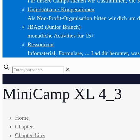
Für unsere Camps suchen wir Gastfamilien, die 
Unterstützen / Kooperationen
Als Non-Profit-Organisation bitten wir dich um d
JBAct! (Junior Branch)
monatliche Activities für 15+
Ressourcen
Infomaterial, Formulare, ... Lad dir herunter, was
✕
MiniCamp XL 4_3
Home
Chapter
Chapter Linz