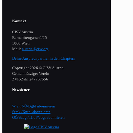
Kontakt
CISV Austria
Barnabitengasse 9/25
1060 Wien
Mail:
austria@cisv.org
Deine Ansprechpartner in den Chaptern
Copyright 2026 © CISV Austria
Gemeinnütziger Verein
​ZVR-Zahl 247767556
Newsletter
Wien/NÖ/Bgld abonnieren
Stmk./Kntn. abonnieren
OÖ/Szbg./Tirol/Vbg. abonnieren