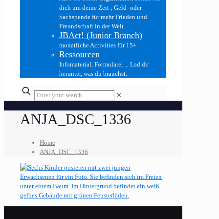
dich um deine Zeit-, Geld- oder
Sachspende für mehr Frieden und
Freundschaft in der Welt.
JBAct! (Junior Branch)
monatliche Activities für 15+
Ressourcen
Infomaterial, Formulare, ... Lad dir
herunter, was du brauchst.
✕
ANJA_DSC_1336
Home
ANJA_DSC_1336