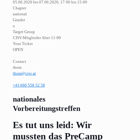
05.06.2020 bis 07.06.2020, 17:00 bis 15:00
Chapter
national
Gender
x
Target Group
CISV-Mitglieder Alter 11-99
Your Ticket
OPEN
Contact
thom
thom@cisv.at
+43 660 558 52 58
nationales
Vorbereitungstreffen
Es tut uns leid: Wir
mussten das PreCamp