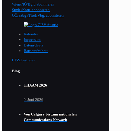
Wien/NÖ/Bgld abonnieren
Stmk./Kntn. abonnieren
OÖ/Szbg./Tirol/Vbg. abonnieren
Kalender
Impressum
Datenschutz
Barrierefreiheit
CISV beitreten
Blog
THAAM 2026
9. Juni 2026
Von Calgary bis zum nationalen
Communications-Network