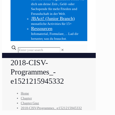
dich um deine Zeit-, Geld- oder
Sachspende für mehr Frieden und
Freundschaft in der Welt.
JBAct! (Junior Branch)
monatliche Activities für 15+
Ressourcen
Infomaterial, Formulare, ... Lad dir
herunter, was du brauchst.
✕
2018-CISV-
Programmes_-
e1521215945332
Home
Chapter
Chapter Graz
2018-CISV-Programmes_-e1521215945332