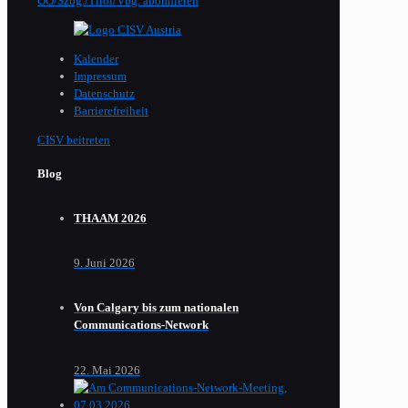
OÖ/Szbg./Tirol/Vbg. abonnieren
Kalender
Impressum
Datenschutz
Barrierefreiheit
CISV beitreten
Blog
THAAM 2026
9. Juni 2026
Von Calgary bis zum nationalen
Communications-Network
22. Mai 2026