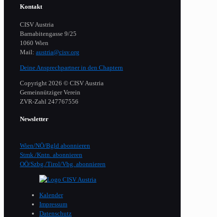
Kontakt
CISV Austria
Barnabitengasse 9/25
1060 Wien
Mail:
austria@cisv.org
Deine Ansprechpartner in den Chaptern
Copyright 2026 © CISV Austria
Gemeinnütziger Verein
​ZVR-Zahl 247767556
Newsletter
Wien/NÖ/Bgld abonnieren
Stmk./Kntn. abonnieren
OÖ/Szbg./Tirol/Vbg. abonnieren
Kalender
Impressum
Datenschutz