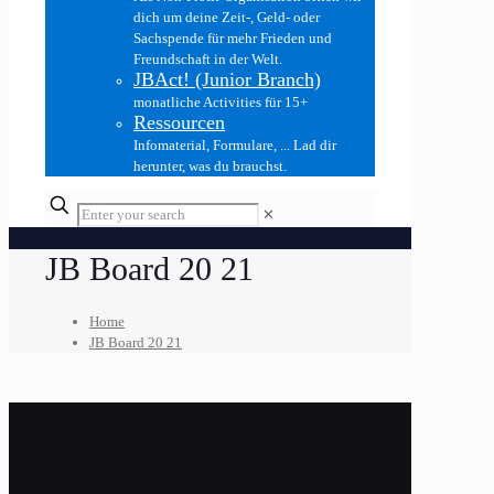
dich um deine Zeit-, Geld- oder
Sachspende für mehr Frieden und
Freundschaft in der Welt.
JBAct! (Junior Branch)
monatliche Activities für 15+
Ressourcen
Infomaterial, Formulare, ... Lad dir
herunter, was du brauchst.
✕
JB Board 20 21
Home
JB Board 20 21